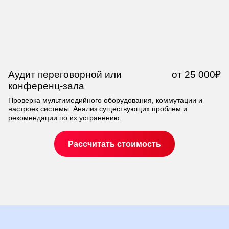
Аудит переговорной или
от 25 000₽
Т
конференц-зала
м
к
Проверка мультимедийного оборудования, коммутации и
настроек системы. Анализ существующих проблем и
Ко
рекомендации по их устранению.
ко
со
Рассчитать стоимость