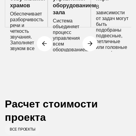
храмов
оборудованием
В
зала
зависимости
Обеспечивает
от задач могут
разборчивость
Система
быть
речи и
объединяет
подобраны
четкость
процесс
подвесные,
звучания.
управления
петличные
Заполняет
всем
или головные
звуком все
оборудованием
микрофоны
пространство
религиозного
комплекса
Расчет стоимости
проекта
ВСЕ ПРОЕКТЫ