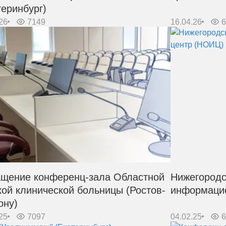
теринбург)
26
7149
16.04.26
щение конференц-зала Областной
Нижегородс
кой клинической больницы (Ростов-
информаци
ону)
25
7097
04.02.25