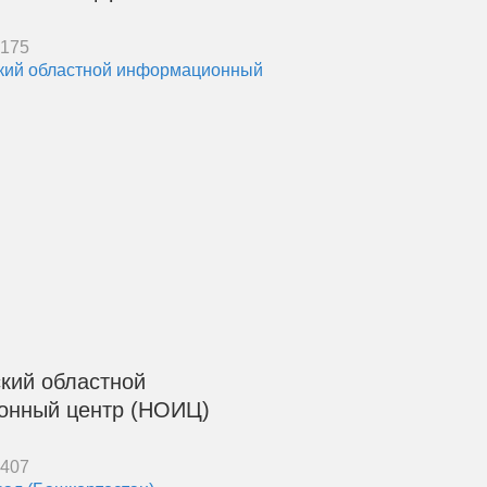
6175
кий областной
онный центр (НОИЦ)
6407