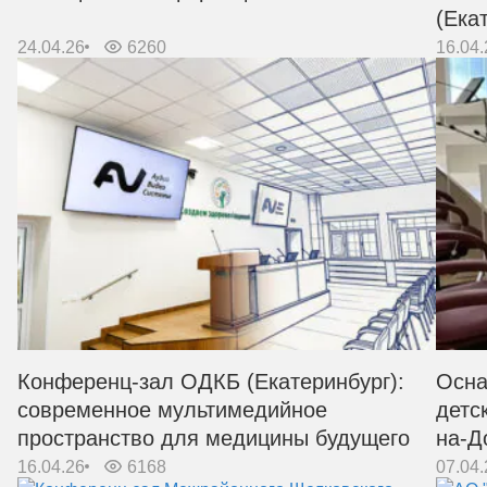
(Ека
24.04.26
6260
16.04.
Конференц-зал ОДКБ (Екатеринбург):
Осна
современное мультимедийное
детс
пространство для медицины будущего
на-Д
16.04.26
6168
07.04.