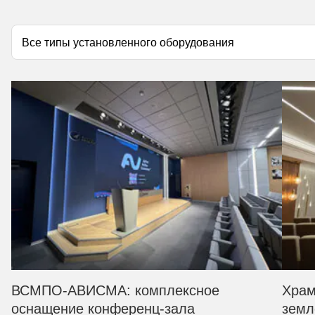
ВСМПО-АВИСМА: комплексное
Храм
оснащение конференц-зала
земл