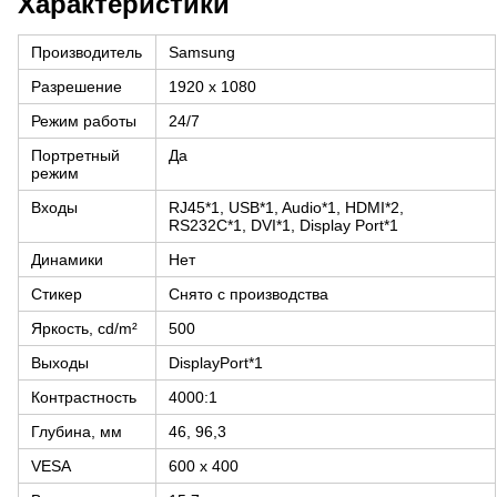
Характеристики
Производитель
Samsung
Разрешение
1920 x 1080
Режим работы
24/7
Портретный
Да
режим
Входы
RJ45*1, USB*1, Audio*1, HDMI*2,
RS232С*1, DVI*1, Display Port*1
Динамики
Нет
Стикер
Снято с производства
Яркость, cd/m²
500
Выходы
DisplayPort*1
Контрастность
4000:1
Глубина, мм
46, 96,3
VESA
600 x 400‎