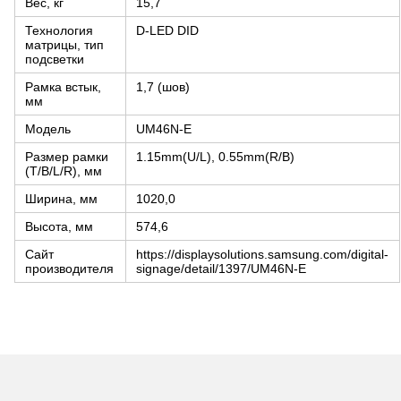
Вес, кг
15,7
Технология
D-LED DID
матрицы, тип
подсветки
Рамка встык,
1,7 (шов)
мм
Модель
UM46N-E
Размер рамки
1.15mm(U/L), 0.55mm(R/B)
(T/B/L/R), мм
Ширина, мм
1020,0
Высота, мм
574,6
Сайт
https://displaysolutions.samsung.com/digital-
производителя
signage/detail/1397/UM46N-E