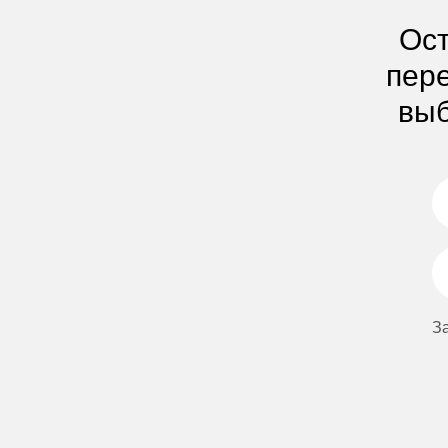
Ост
пере
выб
З