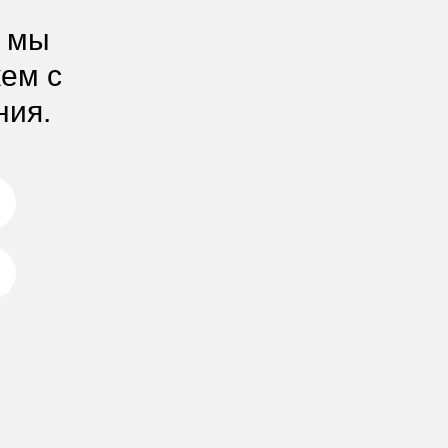
, мы
жем с
ния.