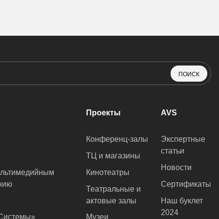
ПОИСК
Проекты
AVS
Конференц-залы
Экспертные
статьи
ТЦ и магазины
Новости
ультимедийным
Кинотеатры
нию
Сертификаты
Театральные и
актовые залы
Наш буклет
2024
оСистемы»
Музеи