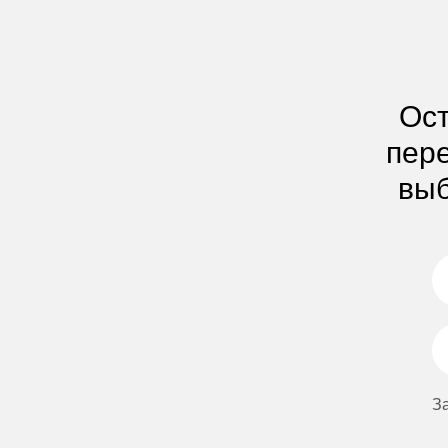
Ост
пере
выб
З