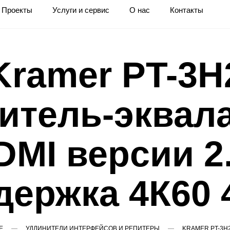
Проекты
Услуги и сервис
О нас
Контакты
Kramer PT-3H
итель-эквал
DMI версии 2.
держка 4К60 4
Е
УДЛИНИТЕЛИ ИНТЕРФЕЙСОВ И РЕПИТЕРЫ
KRAMER PT-3H2