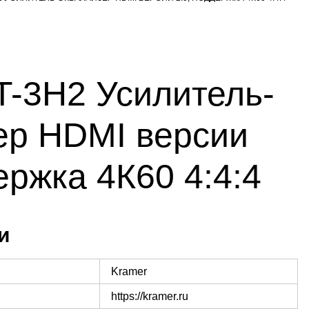
T-3H2 Усилитель-
ер HDMI версии
ержка 4К60 4:4:4
и
Kramer
https://kramer.ru