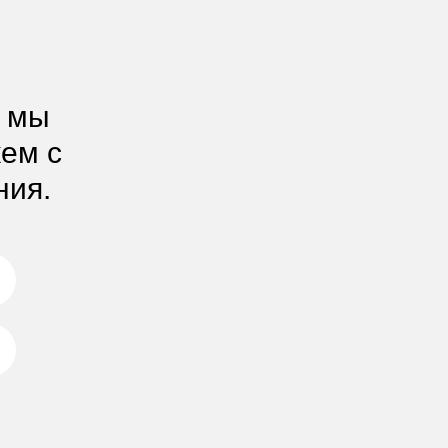
, мы
жем с
ния.